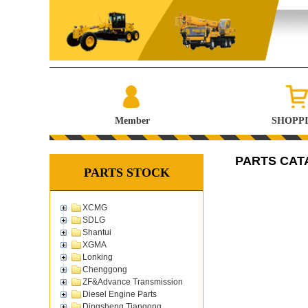
Member
SHOPP
PARTS CAT
PARTS STOCK
XCMG
SDLG
Shantui
XGMA
Lonking
Chenggong
ZF&Advance Transmission
Diesel Engine Parts
Dingsheng Tiangong