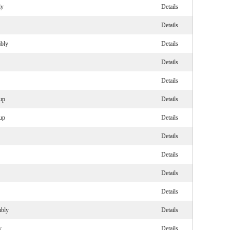
ly
Details
Details
mbly
Details
Details
Details
up
Details
up
Details
Details
Details
Details
Details
mbly
Details
y
Details