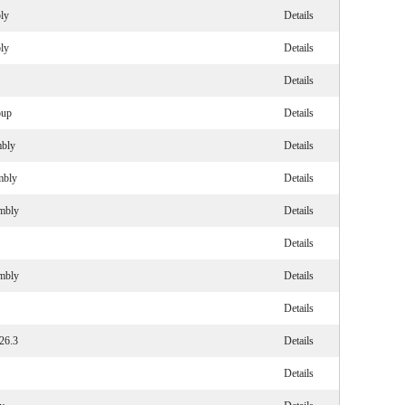
ly
Details
ly
Details
Details
oup
Details
mbly
Details
mbly
Details
embly
Details
Details
embly
Details
Details
26.3
Details
Details