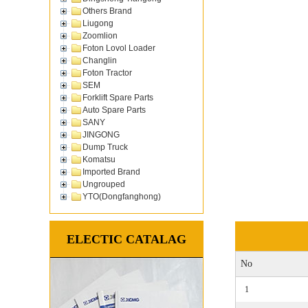
Others Brand
Liugong
Zoomlion
Foton Lovol Loader
Changlin
Foton Tractor
SEM
Forklift Spare Parts
Auto Spare Parts
SANY
JINGONG
Dump Truck
Komatsu
Imported Brand
Ungrouped
YTO(Dongfanghong)
ELECTIC CATALAG
No
1