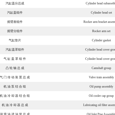
汽缸盖分总成
Cylinder head subasseb
汽缸盖组件
Cylinder head set
摇臂座组件
Rocker arm bracket asse
摇臂分组件
Rocker arm set
气缸垫片
Cylinder gasket
汽缸盖罩组件
Cylinder head cover gro
气 缸 盖 罩 组 件
Cylinder head cover gro
凸 轮 轴 总 成
Camshaft group
气 门 传 动 装 置 总 成
Valve train assembly
机 油 泵 结 合 组
Oil pump assembly
机 油 冷 却 器 结 合 组
Oil cooler cap group
机 油 冷 却 器 总 成
Lubricating oil filter asse
润 滑 油 进 油 管 总 成
Oil Inlet Pipe Assembl