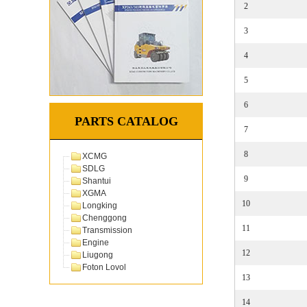
2
3
4
5
6
PARTS CATALOG
7
8
XCMG
SDLG
9
Shantui
XGMA
10
Longking
Chenggong
11
Transmission
Engine
12
Liugong
Foton Lovol
13
14