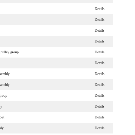
Details
Details
Details
Details
 pulley group
Details
Details
ssembly
Details
ssembly
Details
group
Details
ly
Details
Set
Details
bly
Details