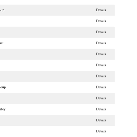
oup
Details
Details
Details
set
Details
Details
Details
Details
roup
Details
Details
mbly
Details
Details
Details