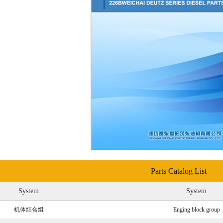
Parts Catalog List
System
System
机体结合组
Enging block group