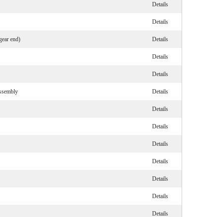
Details
Details
gear end)
Details
Details
Details
assembly
Details
Details
Details
Details
Details
Details
Details
Details